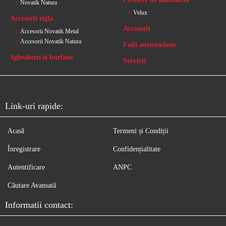
Novatik Natura
Velux
Accesorii tigla
Accesorii
Accesorii Novatik Metal
Accesorii Novatik Natura
Folii anticondens
Jgheaburi si burlane
Servicii
Link-uri rapide:
Acasă
Termeni și Condiții
Înregistrare
Confidențialitate
Autentificare
ANPC
Căutare Avansată
Informatii contact: