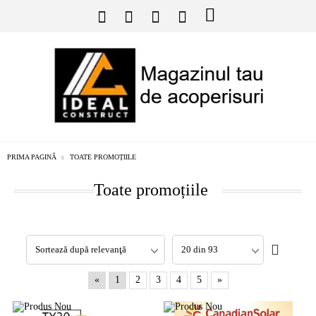
PRIMA PAGINĂ
TOATE PROMOȚIILE
Toate promoțiile
«
1
2
3
4
5
»