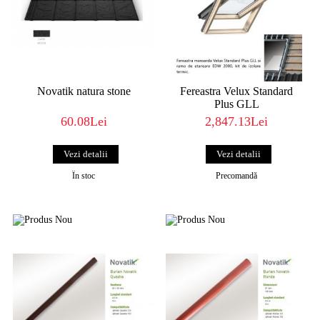
Novatik natura stone
Fereastra Velux Standard
Plus GLL
60.08Lei
2,847.13Lei
Vezi detalii
Vezi detalii
În stoc
Precomandă