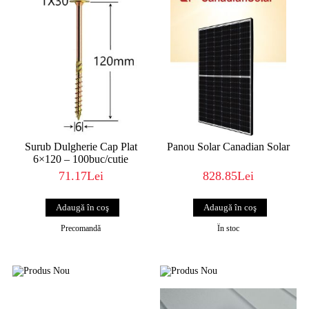
Surub Dulgherie Cap Plat
Panou Solar Canadian Solar
6×120 – 100buc/cutie
71.17Lei
828.85Lei
Precomandă
În stoc