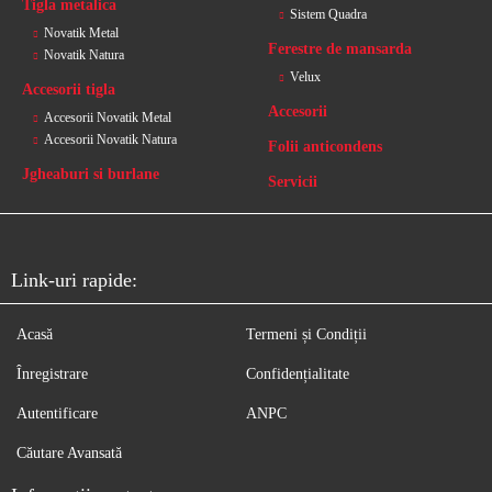
Tigla metalica
Sistem Quadra
Novatik Metal
Ferestre de mansarda
Novatik Natura
Velux
Accesorii tigla
Accesorii
Accesorii Novatik Metal
Accesorii Novatik Natura
Folii anticondens
Jgheaburi si burlane
Servicii
Link-uri rapide:
Acasă
Termeni și Condiții
Înregistrare
Confidențialitate
Autentificare
ANPC
Căutare Avansată