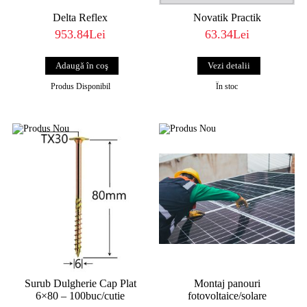
Delta Reflex
Novatik Practik
953.84Lei
63.34Lei
Vezi detalii
Produs Disponibil
În stoc
Surub Dulgherie Cap Plat
Montaj panouri
6×80 – 100buc/cutie
fotovoltaice/solare