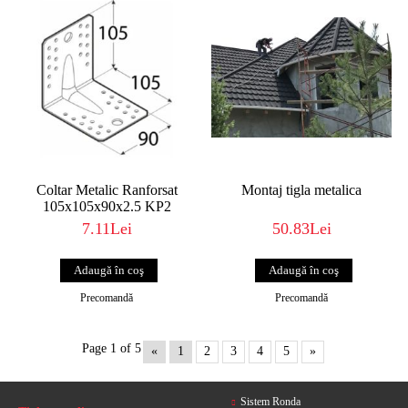
Coltar Metalic Ranforsat
Montaj tigla metalica
105x105x90x2.5 KP2
7.11Lei
50.83Lei
Precomandă
Precomandă
Page 1 of 5
«
1
2
3
4
5
»
Sistem Ronda