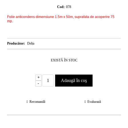
Cod:
078
Folie anticondens dimensiune 1.5m x 50m, suprafata de acoperire 75
mp.
Producător:
Delta
EXISTĂ ÎN STOC
+
-
Recomandă
Evaluează