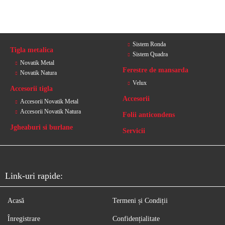
Sistem Ronda
Tigla metalica
Sistem Quadra
Novatik Metal
Ferestre de mansarda
Novatik Natura
Velux
Accesorii tigla
Accesorii
Accesorii Novatik Metal
Accesorii Novatik Natura
Folii anticondens
Jgheaburi si burlane
Servicii
Link-uri rapide:
Acasă
Termeni și Condiții
Înregistrare
Confidențialitate