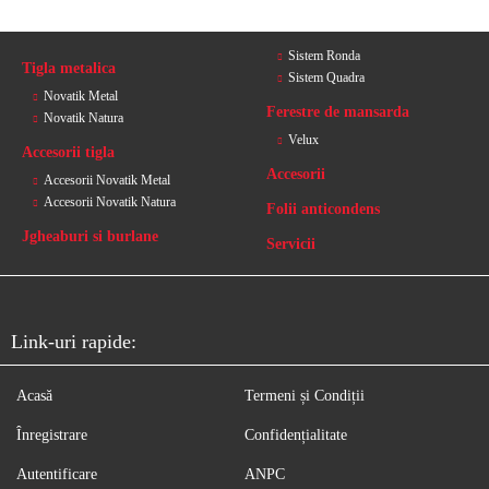
Sistem Ronda
Tigla metalica
Sistem Quadra
Novatik Metal
Ferestre de mansarda
Novatik Natura
Velux
Accesorii tigla
Accesorii
Accesorii Novatik Metal
Accesorii Novatik Natura
Folii anticondens
Jgheaburi si burlane
Servicii
Link-uri rapide:
Acasă
Termeni și Condiții
Înregistrare
Confidențialitate
Autentificare
ANPC