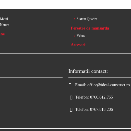
 Metal
Sistem Quadra
 Natura
Ferestre de mansarda
ane
Velux
Accesorii
Informatii contact:
Email:
office@ideal-construct.ro
Telefon:
0766.612.765
Telefon:
0767.818.206