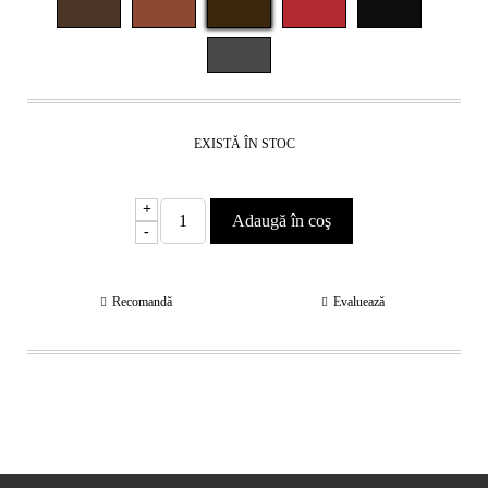
EXISTĂ ÎN STOC
+
-
Recomandă
Evaluează