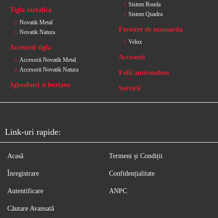
Sistem Ronda
Tigla metalica
Sistem Quadra
Novatik Metal
Ferestre de mansarda
Novatik Natura
Velux
Accesorii tigla
Accesorii
Accesorii Novatik Metal
Accesorii Novatik Natura
Folii anticondens
Jgheaburi si burlane
Servicii
Link-uri rapide:
Acasă
Termeni și Condiții
Înregistrare
Confidențialitate
Autentificare
ANPC
Căutare Avansată