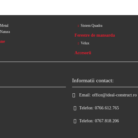
 Metal
Sistem Quadra
 Natura
Ferestre de mansarda
ane
Velux
Accesorii
Informatii contact:
Email:
office@ideal-construct.ro
Telefon:
0766.612.765
Telefon:
0767.818.206