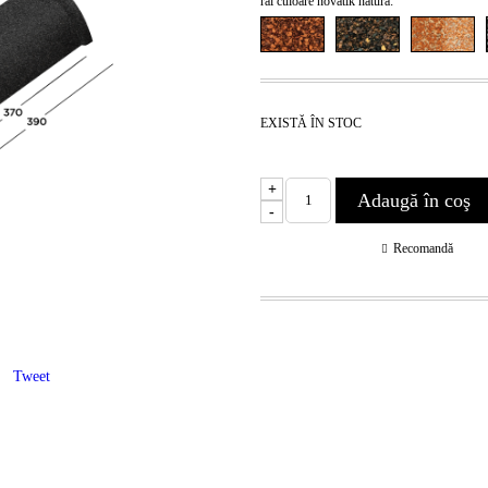
ral culoare novatik natura:
EXISTĂ ÎN STOC
+
-
Recomandă
Tweet