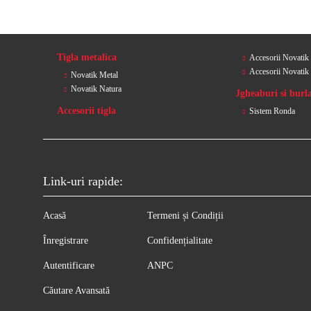
Tigla metalica
Accesorii Novatik
Accesorii Novatik
Novatik Metal
Novatik Natura
Jgheaburi si burl
Accesorii tigla
Sistem Ronda
Link-uri rapide:
Acasă
Termeni și Condiții
Înregistrare
Confidențialitate
Autentificare
ANPC
Căutare Avansată