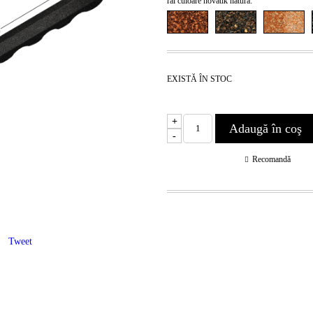
ral culoare novatik natura:
EXISTĂ ÎN STOC
+
-
Recomandă
Tweet