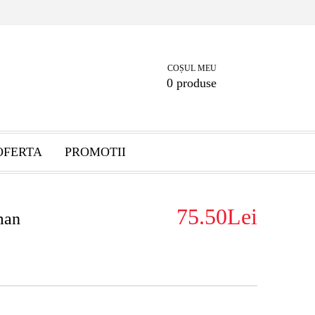
COȘUL MEU
0 produse
OFERTA
PROMOTII
75.50Lei
man