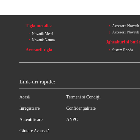
Tigla metalica
Accesorii Novatik
Accesorii Novatik
Novatik Metal
Novatik Natura
Jgheaburi si burl
Accesorii tigla
Sistem Ronda
Link-uri rapide:
Acasă
Termeni și Condiții
Înregistrare
Confidențialitate
Autentificare
ANPC
Căutare Avansată