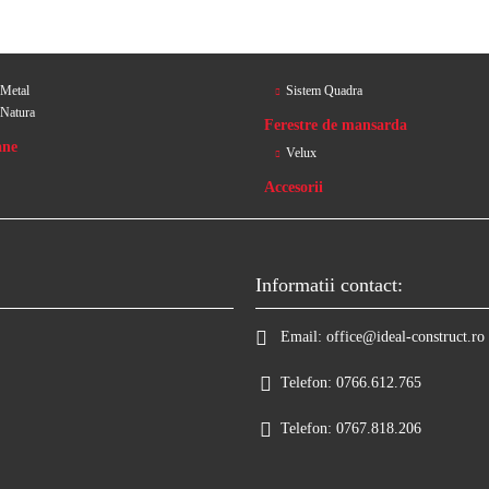
 Metal
Sistem Quadra
 Natura
Ferestre de mansarda
ane
Velux
Accesorii
Informatii contact:
Email:
office@ideal-construct.ro
Telefon:
0766.612.765
Telefon:
0767.818.206