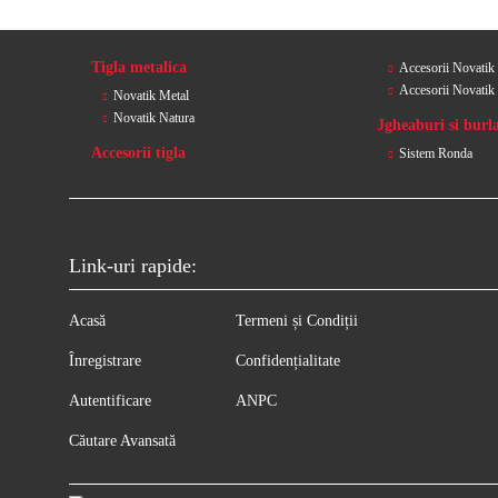
Tigla metalica
Accesorii Novatik
Accesorii Novatik
Novatik Metal
Novatik Natura
Jgheaburi si burl
Accesorii tigla
Sistem Ronda
Link-uri rapide:
Acasă
Termeni și Condiții
Înregistrare
Confidențialitate
Autentificare
ANPC
Căutare Avansată