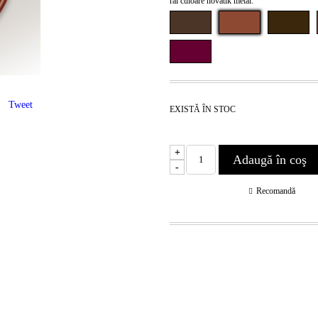
ral culoare novatik metal:
Tweet
EXISTĂ ÎN STOC
+
-
Recomandă