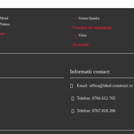
 Metal
Sistem Quadra
 Natura
Ferestre de mansarda
ane
Velux
Accesorii
Informatii contact:
Email:
office@ideal-construct.ro
Telefon:
0766.612.765
Telefon:
0767.818.206