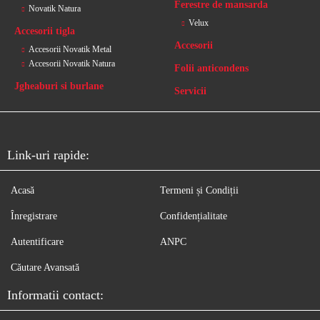
Ferestre de mansarda
Novatik Natura
Velux
Accesorii tigla
Accesorii
Accesorii Novatik Metal
Accesorii Novatik Natura
Folii anticondens
Jgheaburi si burlane
Servicii
Link-uri rapide:
Acasă
Termeni și Condiții
Înregistrare
Confidențialitate
Autentificare
ANPC
Căutare Avansată
Informatii contact: