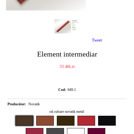
Tweet
Element intermediar
33.46Lei
Cod:
049-1
Producător:
Novatik
ral culoare novatik metal: