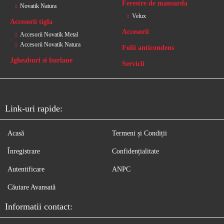
Ferestre de mansarda
Novatik Natura
Velux
Accesorii tigla
Accesorii
Accesorii Novatik Metal
Accesorii Novatik Natura
Folii anticondens
Jgheaburi si burlane
Servicii
Link-uri rapide:
Acasă
Termeni și Condiții
Înregistrare
Confidențialitate
Autentificare
ANPC
Căutare Avansată
Informatii contact: