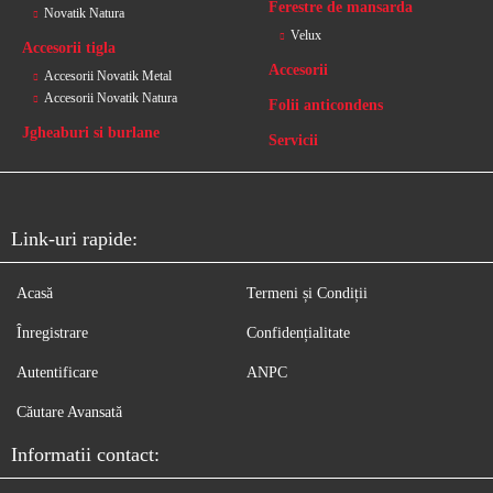
Ferestre de mansarda
Novatik Natura
Velux
Accesorii tigla
Accesorii
Accesorii Novatik Metal
Accesorii Novatik Natura
Folii anticondens
Jgheaburi si burlane
Servicii
Link-uri rapide:
Acasă
Termeni și Condiții
Înregistrare
Confidențialitate
Autentificare
ANPC
Căutare Avansată
Informatii contact: