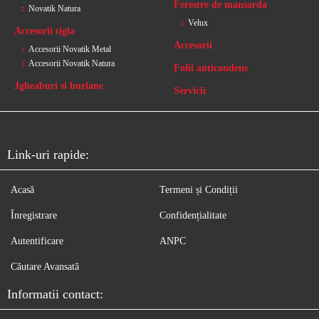
Ferestre de mansarda
Novatik Natura
Velux
Accesorii tigla
Accesorii
Accesorii Novatik Metal
Accesorii Novatik Natura
Folii anticondens
Jgheaburi si burlane
Servicii
Link-uri rapide:
Acasă
Termeni și Condiții
Înregistrare
Confidențialitate
Autentificare
ANPC
Căutare Avansată
Informatii contact: