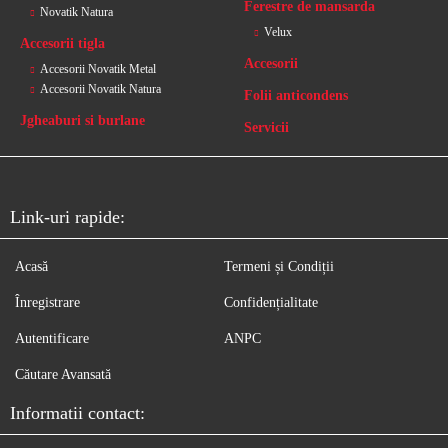
Ferestre de mansarda
Novatik Natura
Velux
Accesorii tigla
Accesorii
Accesorii Novatik Metal
Accesorii Novatik Natura
Folii anticondens
Jgheaburi si burlane
Servicii
Link-uri rapide:
Acasă
Termeni și Condiții
Înregistrare
Confidențialitate
Autentificare
ANPC
Căutare Avansată
Informatii contact: