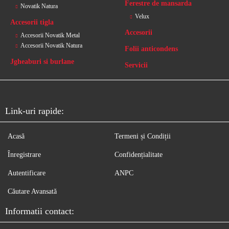
Ferestre de mansarda
Novatik Natura
Velux
Accesorii tigla
Accesorii
Accesorii Novatik Metal
Accesorii Novatik Natura
Folii anticondens
Jgheaburi si burlane
Servicii
Link-uri rapide:
Acasă
Termeni și Condiții
Înregistrare
Confidențialitate
Autentificare
ANPC
Căutare Avansată
Informatii contact: