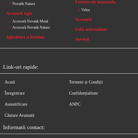
Ferestre de mansarda
Novatik Natura
Velux
Accesorii tigla
Accesorii
Accesorii Novatik Metal
Accesorii Novatik Natura
Folii anticondens
Jgheaburi si burlane
Servicii
Link-uri rapide:
Acasă
Termeni și Condiții
Înregistrare
Confidențialitate
Autentificare
ANPC
Căutare Avansată
Informatii contact: