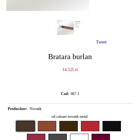
Tweet
Bratara burlan
14.52Lei
Cod:
067-1
Producător:
Novatik
ral culoare novatik metal: