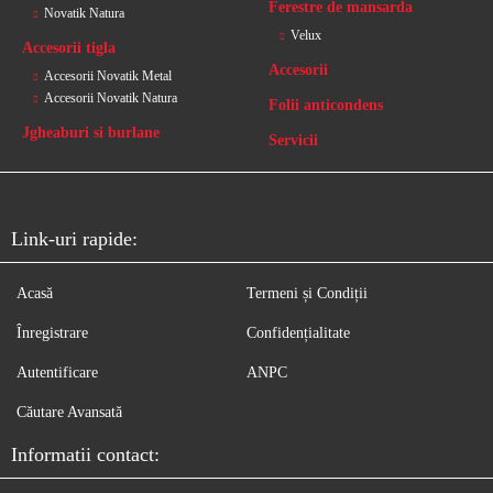
Ferestre de mansarda
Novatik Natura
Velux
Accesorii tigla
Accesorii
Accesorii Novatik Metal
Accesorii Novatik Natura
Folii anticondens
Jgheaburi si burlane
Servicii
Link-uri rapide:
Acasă
Termeni și Condiții
Înregistrare
Confidențialitate
Autentificare
ANPC
Căutare Avansată
Informatii contact: