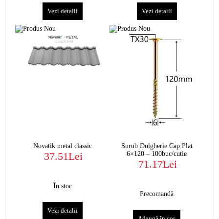
Vezi detalii
Vezi detalii
Novatik metal classic
Surub Dulgherie Cap Plat
37.51Lei
6×120 – 100buc/cutie
71.17Lei
În stoc
Precomandă
Vezi detalii