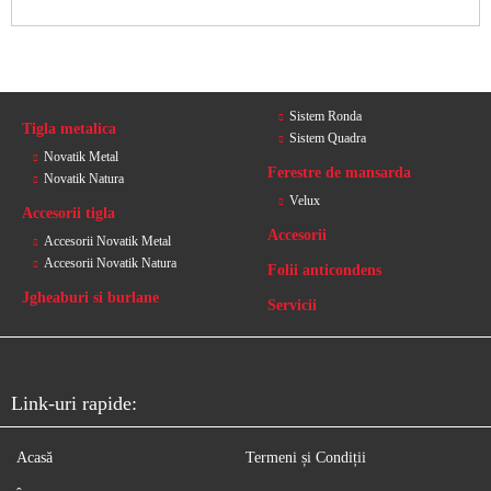
Sistem Ronda
Tigla metalica
Sistem Quadra
Novatik Metal
Ferestre de mansarda
Novatik Natura
Velux
Accesorii tigla
Accesorii
Accesorii Novatik Metal
Accesorii Novatik Natura
Folii anticondens
Jgheaburi si burlane
Servicii
Link-uri rapide:
Acasă
Termeni și Condiții