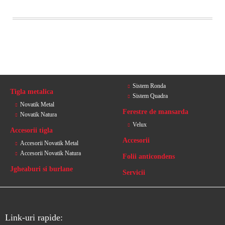
Sistem Ronda
Tigla metalica
Sistem Quadra
Novatik Metal
Ferestre de mansarda
Novatik Natura
Velux
Accesorii tigla
Accesorii
Accesorii Novatik Metal
Accesorii Novatik Natura
Folii anticondens
Jgheaburi si burlane
Servicii
Link-uri rapide: