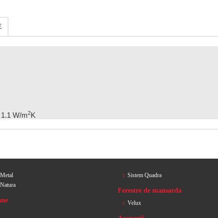
E
2
1.1 W/m
K
 Metal
Sistem Quadra
 Natura
Ferestre de mansarda
ane
Velux