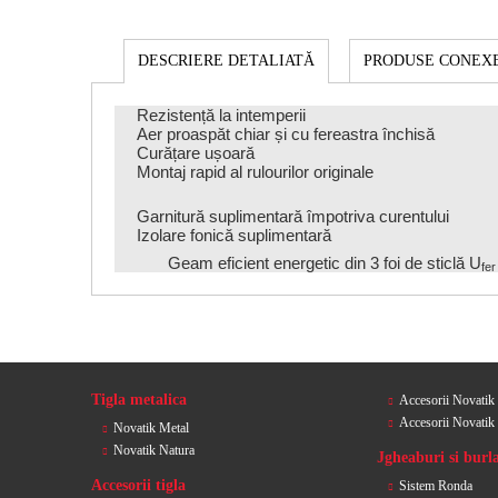
PRODUSE CONEX
DESCRIERE DETALIATĂ
Rezistență la intemperii
Aer proaspăt chiar și cu fereastra închisă
Curățare ușoară
Montaj rapid al rulourilor originale
Garnitură suplimentară împotriva curentului
Izolare fonică suplimentară
Geam eficient energetic din 3 foi de sticlă U
fer
Tigla metalica
Accesorii Novatik
Accesorii Novatik
Novatik Metal
Novatik Natura
Jgheaburi si burl
Accesorii tigla
Sistem Ronda