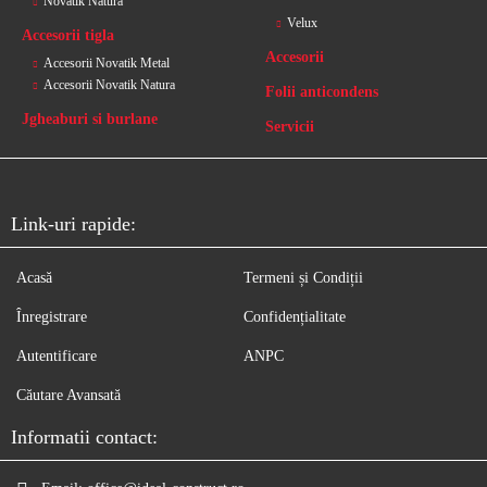
Novatik Natura
Velux
Accesorii tigla
Accesorii
Accesorii Novatik Metal
Accesorii Novatik Natura
Folii anticondens
Jgheaburi si burlane
Servicii
Link-uri rapide:
Acasă
Termeni și Condiții
Înregistrare
Confidențialitate
Autentificare
ANPC
Căutare Avansată
Informatii contact: