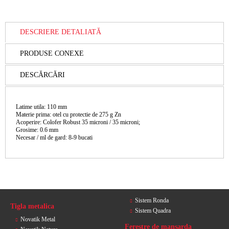
DESCRIERE DETALIATĂ
PRODUSE CONEXE
DESCĂRCĂRI
Latime utila: 110 mm
Materie prima: otel cu protectie de 275 g Zn
Acoperire: Colofer Robust 35 microni / 35 microni;
Grosime: 0.6 mm
Necesar / ml de gard: 8-9 bucati
Sistem Ronda
Tigla metalica
Sistem Quadra
Novatik Metal
Ferestre de mansarda