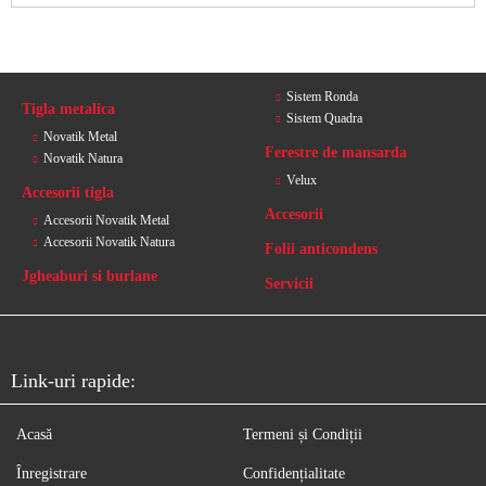
Sistem Ronda
Tigla metalica
Sistem Quadra
Novatik Metal
Ferestre de mansarda
Novatik Natura
Velux
Accesorii tigla
Accesorii
Accesorii Novatik Metal
Accesorii Novatik Natura
Folii anticondens
Jgheaburi si burlane
Servicii
Link-uri rapide:
Acasă
Termeni și Condiții
Înregistrare
Confidențialitate