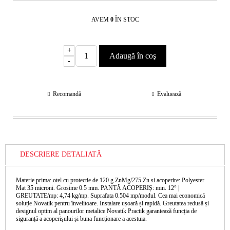
AVEM
0
ÎN STOC
+
-
Recomandă
Evaluează
DESCRIERE DETALIATĂ
Materie prima: otel cu protectie de 120 g ZnMg/275 Zn si acoperire: Polyester
Mat 35 microni. Grosime 0.5 mm. PANTĂ ACOPERIȘ: min. 12° |
GREUTATE/mp: 4,74 kg/mp. Suprafata 0.504 mp/modul. Cea mai economică
soluție Novatik pentru învelitoare. Instalare ușoară și rapidă. Greutatea redusă și
designul optim al panourilor metalice Novatik Practik garantează funcția de
siguranță a acoperișului și buna funcționare a acestuia.