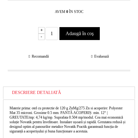
AVEM
0
ÎN STOC
+
-
Recomandă
Evaluează
DESCRIERE DETALIATĂ
Materie prima: otel cu protectie de 120 g ZnMg/275 Zn si acoperire: Polyester
Mat 35 microni. Grosime 0.5 mm. PANTĂ ACOPERIȘ: min. 12° |
GREUTATE/mp: 4,74 kg/mp. Suprafata 0.504 mp/modul. Cea mai economică
soluție Novatik pentru învelitoare. Instalare ușoară și rapidă. Greutatea redusă și
designul optim al panourilor metalice Novatik Practik garantează funcția de
siguranță a acoperișului și buna funcționare a acestuia.