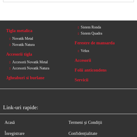
Sistem Ronda
Tigla metalica
Sistem Quadra
Novatik Metal
Ferestre de mansarda
Novatik Natura
Velux
Accesorii tigla
Accesorii
Accesorii Novatik Metal
Accesorii Novatik Natura
Folii anticondens
Jgheaburi si burlane
Servicii
Link-uri rapide:
Acasă
Termeni și Condiții
Înregistrare
Confidențialitate