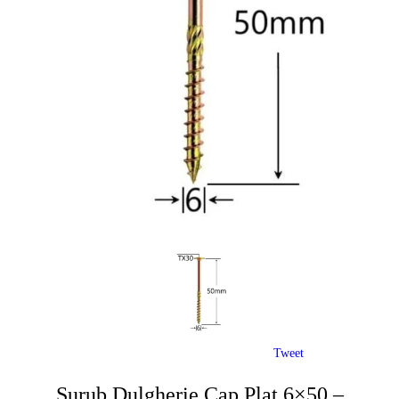
Tweet
Surub Dulgherie Cap Plat 6×50 –