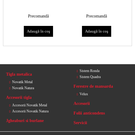
Precomandă
Precomandă
Sistem Ronda
Tigla metalica
Sistem Quadra
Novatik Metal
Ferestre de mansarda
Novatik Natura
Velux
Accesorii tigla
Accesorii
Accesorii Novatik Metal
Accesorii Novatik Natura
Folii anticondens
Jgheaburi si burlane
Servicii