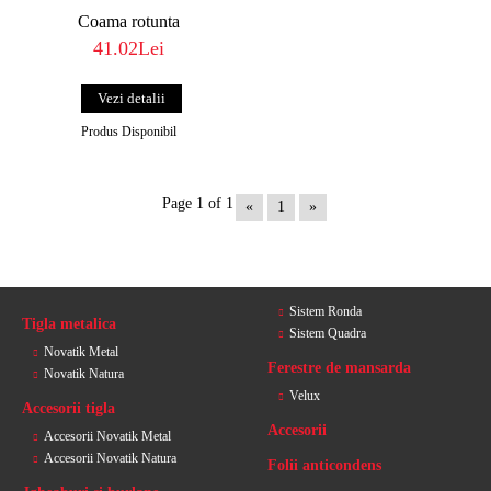
Coama rotunta
41.02Lei
Vezi detalii
Produs Disponibil
Page 1 of 1
«
1
»
Sistem Ronda
Tigla metalica
Sistem Quadra
Novatik Metal
Ferestre de mansarda
Novatik Natura
Velux
Accesorii tigla
Accesorii
Accesorii Novatik Metal
Accesorii Novatik Natura
Folii anticondens