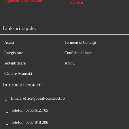
Jgheaburi si burlane
Servicii
Link-uri rapide:
Acasă
Termeni și Condiții
Înregistrare
Confidențialitate
Autentificare
ANPC
Căutare Avansată
Informatii contact:
Email:
office@ideal-construct.ro
Telefon:
0766.612.765
Telefon:
0767.818.206